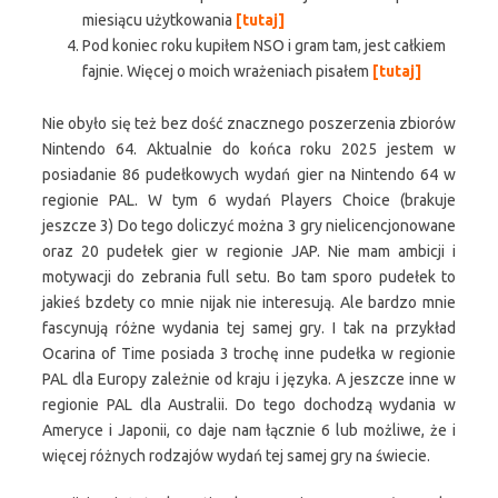
miesiącu użytkowania
[
tutaj
]
Pod koniec roku kupiłem NSO i gram tam, jest całkiem
fajnie. Więcej o moich wrażeniach pisałem
[
tutaj]
Nie obyło się też bez dość znacznego poszerzenia zbiorów
Nintendo 64. Aktualnie do końca roku 2025 jestem w
posiadanie 86 pudełkowych wydań gier na Nintendo 64 w
regionie PAL. W tym 6 wydań Players Choice (brakuje
jeszcze 3) Do tego doliczyć można 3 gry nielicencjonowane
oraz 20 pudełek gier w regionie JAP. Nie mam ambicji i
motywacji do zebrania full setu. Bo tam sporo pudełek to
jakieś bzdety co mnie nijak nie interesują. Ale bardzo mnie
fascynują różne wydania tej samej gry. I tak na przykład
Ocarina of Time posiada 3 trochę inne pudełka w regionie
PAL dla Europy zależnie od kraju i języka. A jeszcze inne w
regionie PAL dla Australii. Do tego dochodzą wydania w
Ameryce i Japonii, co daje nam łącznie 6 lub możliwe, że i
więcej różnych rodzajów wydań tej samej gry na świecie.