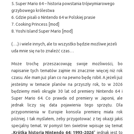
5. Super Mario 64 – historia powstania trójwymiarowego
grzybowego królestwa
6. Gdzie pisali o Nintendo 64 w Polskiej prasie
7. Cooking Princess [mod]
8. Yoshi Island Super Mario [mod]
(….) i wiele innych, ale to wszystko będzie możliwe jeżeli
uda mnie się na to znaleźć czas…
Może trochę przeszacowuję swoje możliwości, bo
napisanie tych tematów zajmie mi znacznie więcej niż rok
czasu. Ale mam już plan co na pewno będę robił. A jeżeli już
jesteśmy w temacie planów na przyszły rok, to w 2026
będziemy mieli okrągłe 30 lat od premiery Nintendo 64 i
Super Mario 64. Co prawda od premiery w Japonii, ale
jednak liczy się data pojawienia tego sprzętu. Dla
przypomnienia w Europie konsola premierę miała rok
później. I tak myślałem, żeby przygotować z tej okazji jakiś
specjalny temat. W pomysł ten świetnie wpisuje się temat
„
Krótka historia Nintendo 64: 1993-2026
” jednak jest to