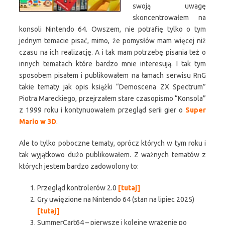
swoją uwagę
skoncentrowałem na
konsoli Nintendo 64. Owszem, nie potrafię tylko o tym
jednym temacie pisać, mimo, że pomysłów mam więcej niż
czasu na ich realizację. A i tak mam potrzebę pisania też o
innych tematach które bardzo mnie interesują. I tak tym
sposobem pisałem i publikowałem na łamach serwisu RnG
takie tematy jak opis książki “Demoscena ZX Spectrum”
Piotra Mareckiego, przejrzałem stare czasopismo “Konsola”
z 1999 roku i kontynuowałem przegląd serii gier o
Super
Mario w 3D
.
Ale to tylko poboczne tematy, oprócz których w tym roku i
tak wyjątkowo dużo publikowałem. Z ważnych tematów z
których jestem bardzo zadowolony to:
Przegląd kontrolerów 2.0
[tutaj]
Gry uwięzione na Nintendo 64 (stan na lipiec 2025)
[
tutaj
]
SummerCart64 – pierwsze i kolejne wrażenie po