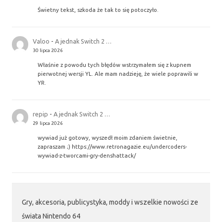
Świetny tekst, szkoda że tak to się potoczyło.
Valoo
-
A jednak Switch 2 …
30 lipca 2026
Właśnie z powodu tych błędów wstrzymałem się z kupnem
pierwotnej wersji YL. Ale mam nadzieję, że wiele poprawili w
YR.
repip
-
A jednak Switch 2 …
29 lipca 2026
wywiad już gotowy, wyszedł moim zdaniem świetnie,
zapraszam ;) https://www.retronagazie.eu/undercoders-
wywiad-z-tworcami-gry-denshattack/
Gry, akcesoria, publicystyka, moddy i wszelkie nowości ze
świata Nintendo 64