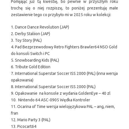
Pomijając już tą kwestię, bo pewnie w przyszłym roku
trochę się o niej rozpiszę, to poniżej prezentuję małe
zestawienie tego co przybyło mi w 2025 roku w kolekcji:
1. Dance Dance Revolution (JAP)
2. Derby Staliion (JAP)
3. Toy Story (PAL)
4. Pad Bezprzewodowy Retro Fighters Brawler64 NSO Gold
do konsoli Switch i PC
5. Snowboarding Kids (PAL)
6. Tribute Gold Edition
7. International Superstar Soccer ISS 2000 (PAL) (inna wersja
opakowania)
8. International Superstar Soccer ISS 2000 (PAL)
9. Opakowanie na konsole z wydania GoldenEye – 40 zl
10. Nintendo 64 ASC-0905 Wędka Kontroler
11. Ocarina of Time wersja wielojęzykowa PAL – ang, niem,
fran
12. Mario Party 3 (PAL)
13. Picocart64