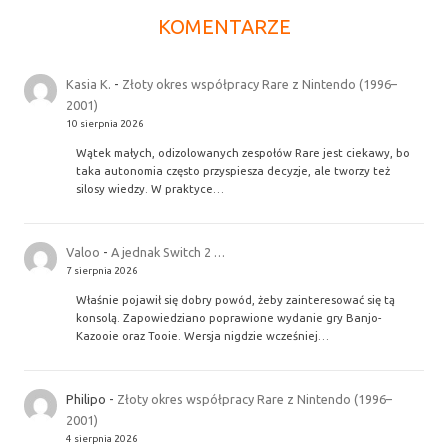
KOMENTARZE
Kasia K.
-
Złoty okres współpracy Rare z Nintendo (1996–
2001)
10 sierpnia 2026
Wątek małych, odizolowanych zespołów Rare jest ciekawy, bo
taka autonomia często przyspiesza decyzje, ale tworzy też
silosy wiedzy. W praktyce…
Valoo
-
A jednak Switch 2 …
7 sierpnia 2026
Właśnie pojawił się dobry powód, żeby zainteresować się tą
konsolą. Zapowiedziano poprawione wydanie gry Banjo-
Kazooie oraz Tooie. Wersja nigdzie wcześniej…
Philipo
-
Złoty okres współpracy Rare z Nintendo (1996–
2001)
4 sierpnia 2026