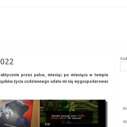
Przejdź do treści
Szu
2022
raktycznie przez palce, miesiąc po miesiącu w tempie
ązków życia codziennego udało mi się wygospodarować
B
R