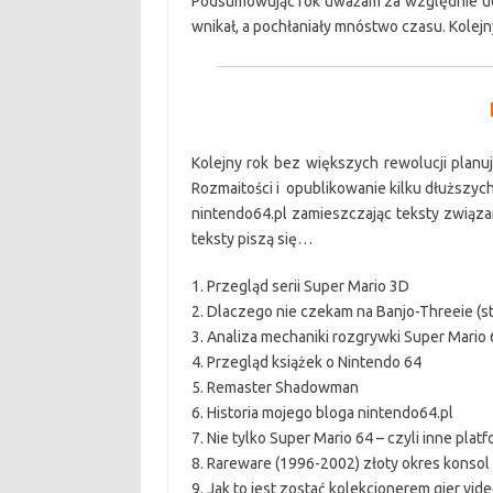
Podsumowując rok uważam za względnie uda
wnikał, a pochłaniały mnóstwo czasu. Kolej
Kolejny rok bez większych rewolucji planu
Rozmaitości i opublikowanie kilku dłuższyc
nintendo64.pl zamieszczając teksty związa
teksty piszą się…
1. Przegląd serii Super Mario 3D
2. Dlaczego nie czekam na Banjo-Threeie (s
3. Analiza mechaniki rozgrywki Super Mario 
4. Przegląd książek o Nintendo 64
5. Remaster Shadowman
6. Historia mojego bloga nintendo64.pl
7. Nie tylko Super Mario 64 – czyli inne pla
8. Rareware (1996-2002) złoty okres konsol i
9. Jak to jest zostać kolekcjonerem gier vid