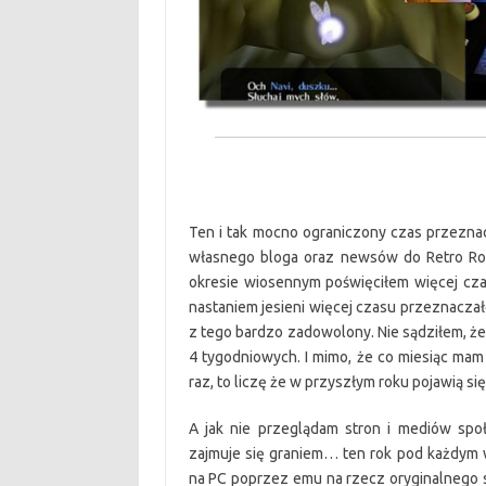
Ten i tak mocno ograniczony czas przeznac
własnego bloga oraz newsów do Retro Roz
okresie wiosennym poświęciłem więcej cza
nastaniem jesieni więcej czasu przeznaczał
z tego bardzo zadowolony. Nie sądziłem, że
4 tygodniowych. I mimo, że co miesiąc mam 
raz, to liczę że w przyszłym roku pojawią si
A jak nie przeglądam stron i mediów spo
zajmuje się graniem… ten rok pod każdym 
na PC poprzez emu na rzecz oryginalnego 