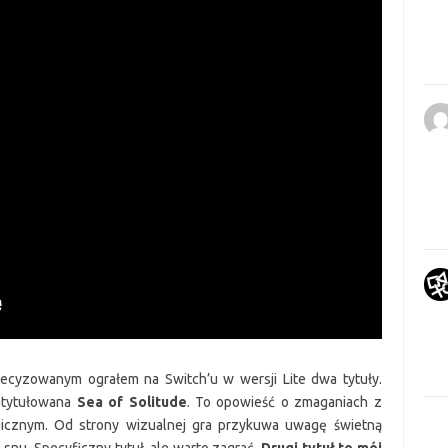
ecyzowanym ograłem na Switch’u w wersji Lite dwa tytuły.
atytułowana
Sea of Solitude
. To opowieść o zmaganiach z
cznym. Od strony wizualnej gra przykuwa uwagę świetną