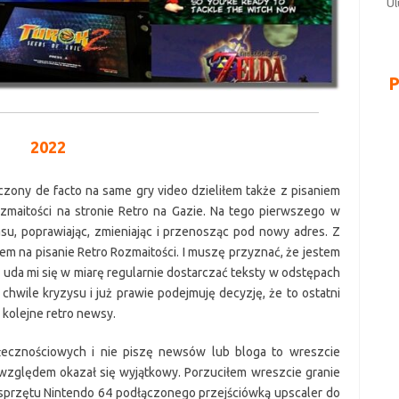
Ul
2022
zony de facto na same gry video dzieliłem także z pisaniem
maitości na stronie Retro na Gazie. Na tego pierwszego w
su, poprawiając, zmieniając i przenosząc pod nowy adres. Z
em na pisanie Retro Rozmaitości. I muszę przyznać, że jestem
 uda mi się w miarę regularnie dostarczać teksty w odstępach
chwile kryzysu i już prawie podejmuję decyzję, że to ostatni
ę kolejne retro newsy.
łecznościowych i nie piszę newsów lub bloga to wreszcie
względem okazał się wyjątkowy. Porzuciłem wreszcie granie
sprzętu Nintendo 64 podłączonego przejściówką upscaler do