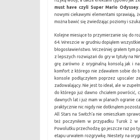
fizyką wody, a także efektami typowo jak ze
must have czyli Super Mario Odyssey
nowymi ciekawymi elementami sprawiają, że
można bawić się zwiedzając poziomy i szuk
Kolejne miesiące to przymierzanie się do ro
64. Wreszcie w grudniu dopiąłem wszystk
błogosławieństwo. Wcześniej grałem tym p
z lepszych rozwiązań do gry w tytuły na Ni
grę zarówno z oryginalną konsolą jak i n
komfort z którego nie zdawałem sobie do t
konsole podłączyłem poprzez upscaler ze 
zadowalający. Nie jest to ideał, ale w zupe
do którego już dawno chciałem powrócić, cz
dawnych lat i już mam w planach ogranie ca
praktycznie nic nigdy nie dotknąłem pozosta
All Stars na Switch’a nie omieszkam sprawd
też poczyniłem w przypadku Turok 2 w w
Powolutku przechodzę go jeszcze raz po tym
etapu urwałem rozgrywkę. Niestety na orygi