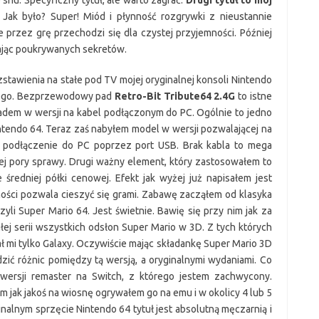
 snu. Specyficzny tytuł, ale warto zagrać.
Drugi tytuł to mój
. Jak było? Super! Miód i płynność rozgrywki z nieustannie
 przez grę przechodzi się dla czystej przyjemności. Później
ając poukrywanych sekretów.
zstawienia na stałe pod TV mojej oryginalnej konsoli Nintendo
iego. Bezprzewodowy pad
Retro-Bit Tribute64 2.4G
to istne
adem w wersji na kabel podłączonym do PC. Ogólnie to jedno
ntendo 64. Teraz zaś nabyłem model w wersji pozwalającej na
a podłączenie do PC poprzez port USB. Brak kabla to mega
ej pory sprawy. Drugi ważny element, który zastosowałem to
średniej półki cenowej. Efekt jak wyżej już napisałem jest
łności pozwala cieszyć się grami. Zabawę zacząłem od klasyka
yli Super Mario 64. Jest świetnie. Bawię się przy nim jak za
łej serii wszystkich odsłon Super Mario w 3D. Z tych których
ł mi tylko Galaxy. Oczywiście mając składankę Super Mario 3D
zić różnic pomiędzy tą wersją, a oryginalnymi wydaniami. Co
ersji remaster na Switch, z którego jestem zachwycony.
 jak jakoś na wiosnę ogrywałem go na emu i w okolicy 4 lub 5
nalnym sprzęcie Nintendo 64 tytuł jest absolutną męczarnią i