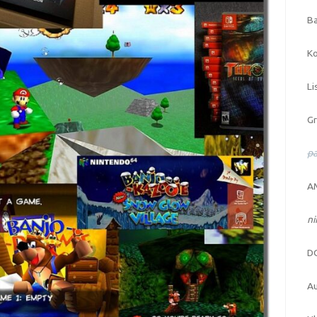
Ba
Ko
Li
Gr
pa
AM
n
D
Au