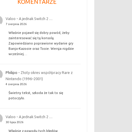
KOMENTARZE
Valoo
-
A jednak Switch 2 …
7 sierpnia 2026
Właśnie pojawił się dobry powód, żeby
zainteresować się tą konsolą.
Zapowiedziano poprawione wydanie gry
Banjo-Kazooie oraz Tooie. Wersja nigdzie
wcześniej…
Philipo
-
Złoty okres współpracy Rare z
Nintendo (1996–2001)
4 sierpnia 2026
Świetny tekst, szkoda że tak to się
potoczyło.
Valoo
-
A jednak Switch 2 …
30 lipca 2026
Właśnie z powodu tych błędów