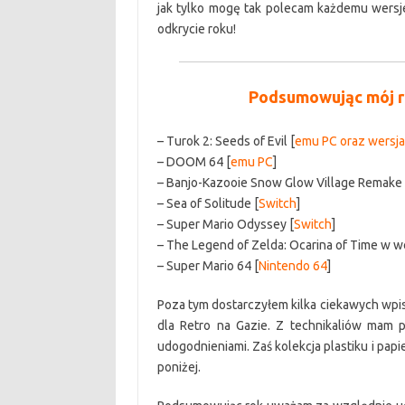
jak tylko mogę tak polecam każdemu wersj
odkrycie roku!
Podsumowując mój ro
– Turok 2: Seeds of Evil [
emu PC oraz wersja
– DOOM 64 [
emu PC
]
– Banjo-Kazooie Snow Glow Village Remake 
– Sea of Solitude [
Switch
]
– Super Mario Odyssey [
Switch
]
– The Legend of Zelda: Ocarina of Time w wer
– Super Mario 64 [
Nintendo 64
]
Poza tym dostarczyłem kilka ciekawych wpi
dla Retro na Gazie. Z technikaliów mam 
udogodnieniami. Zaś kolekcja plastiku i papi
poniżej.