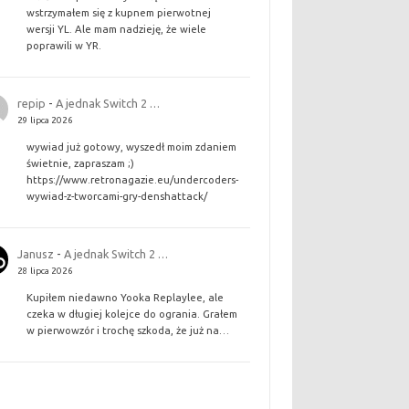
wstrzymałem się z kupnem pierwotnej
wersji YL. Ale mam nadzieję, że wiele
poprawili w YR.
repip
-
A jednak Switch 2 …
29 lipca 2026
wywiad już gotowy, wyszedł moim zdaniem
świetnie, zapraszam ;)
https://www.retronagazie.eu/undercoders-
wywiad-z-tworcami-gry-denshattack/
Janusz
-
A jednak Switch 2 …
28 lipca 2026
Kupiłem niedawno Yooka Replaylee, ale
czeka w długiej kolejce do ogrania. Grałem
w pierwowzór i trochę szkoda, że już na…