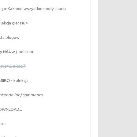
njo-Kazooie wszystkie mody i hacki
lekcja gier N64
sta blogów
y N64 w j. polskim
pier & plastik
IIBO - kolekcja
intendo (no) comments
OWNLOAD...
tor