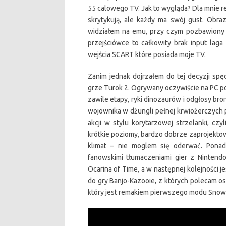
55 calowego TV. Jak to wygląda? Dla mnie r
skrytykują, ale każdy ma swój gust. Obra
widziałem na emu, przy czym pozbawiony 
przejściówce to całkowity brak input lag
wejścia SCART które posiada moje TV.
Zanim jednak dojrzałem do tej decyzji sp
grze Turok 2. Ogrywany oczywiście na PC po
zawile etapy, ryki dinozaurów i odgłosy bro
wojownika w dżungli pełnej krwiożerczych 
akcji w stylu korytarzowej strzelanki, czy
krótkie poziomy, bardzo dobrze zaprojektow
klimat – nie moglem się oderwać. Ponad
fanowskimi tłumaczeniami gier z Nintendo
Ocarina of Time, a w następnej kolejności 
do gry Banjo-Kazooie, z których polecam o
który jest remakiem pierwszego modu Snow