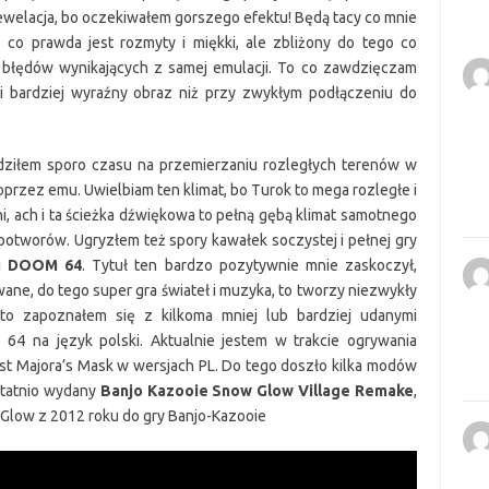
ewelacja, bo oczekiwałem gorszego efektu! Będą tacy co mnie
z co prawda jest rozmyty i miękki, ale zbliżony do tego co
błędów wynikających z samej emulacji. To co zawdzięczam
a i bardziej wyraźny obraz niż przy zwykłym podłączeniu do
ędziłem sporo czasu na przemierzaniu rozległych terenów w
przez emu. Uwielbiam ten klimat, bo Turok to mega rozległe i
ni, ach i ta ścieżka dźwiękowa to pełną gębą klimat samotnego
potworów. Ugryzłem też spory kawałek soczystej i pełnej gry
li
DOOM 64
. Tytuł ten bardzo pozytywnie mnie zaskoczył,
ane, do tego super gra świateł i muzyka, to tworzy niezwykły
to zapoznałem się z kilkoma mniej lub bardziej udanymi
 64 na język polski. Aktualnie jestem w trakcie ogrywania
jest Majora’s Mask w wersjach PL. Do tego doszło kilka modów
statnio wydany
Banjo Kazooie Snow Glow Village Remake
,
Glow z 2012 roku do gry Banjo-Kazooie