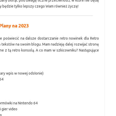
ny biorąc pod uwagę liczne przeciwności, w które nie będę
ny będzie tylko lepszy czego Wam również życzę!
Plany na 2023
je poświecić na dalsze dostarczanie retro nowinek dla Retro
h tekstów na swoim blogu. Mam nadzieję dalej rozwijać stronę
ne z tą retro konsolą. A co mam w szkicowniku? Następujące
tary wpis w nowej odsłonie)
64
tformówki na Nintendo 64
 gier video
eo