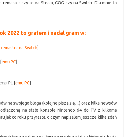
e remaster czy to na Steam, GOG czy na Switch. Dla mnie to
k 2022 to grałem i nadal gram w:
 remaster na Switch
]
[
emu PC
]
sji PL [
emu PC
]
sów na swojego bloga (kolejne piszą się…) oraz kilka newsów
podłączoną na stałe konsole Nintendo 64 do TV z kilkoma
eru jak co roku przyrasta, o czym napisalem jeszcze kilka zdań