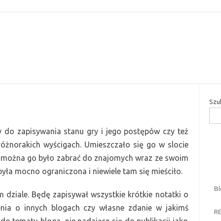
Przejdź do treści
Szu
y do zapisywania stanu gry i jego postępów
czy też
różnorakich wyścigach
.
Umieszczało się go w slocie
 można go było zabrać do znajomych wraz ze swoim
yła mocno ograniczona i niewiele tam się mieściło.
B
 dziale. B
ędę zapisywał wszystkie krótkie notatki o
e
nia
o innych blogach czy własne zdanie w jaki
mś
R