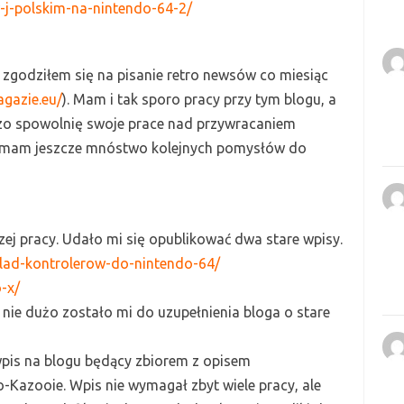
w-j-polskim-na-nintendo-64-2/
e zgodziłem się na pisanie retro newsów co miesiąc
agazie.eu/
).
Mam i tak sporo pracy przy tym blogu, a
dzo spowolnię swoje prace nad przywracaniem
A mam jeszcze mnóstwo kolejnych pomysłów do
ej pracy. Udało mi się opublikować dwa stare wpisy.
glad-kontrolerow-do-nintendo-64/
o-x/
ż nie dużo zostało mi do uzupełnienia bloga o stare
pis na blogu będący zbiorem z opisem
o-
K
azooie. Wpis nie wymagał zbyt wiele pracy, ale