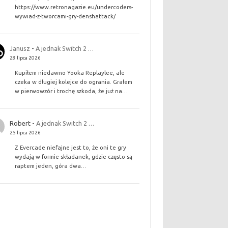
https://www.retronagazie.eu/undercoders-
wywiad-z-tworcami-gry-denshattack/
Janusz
-
A jednak Switch 2 …
28 lipca 2026
Kupiłem niedawno Yooka Replaylee, ale
czeka w długiej kolejce do ogrania. Grałem
w pierwowzór i trochę szkoda, że już na…
Robert
-
A jednak Switch 2 …
25 lipca 2026
Z Evercade niefajne jest to, że oni te gry
wydają w formie składanek, gdzie często są
raptem jeden, góra dwa…