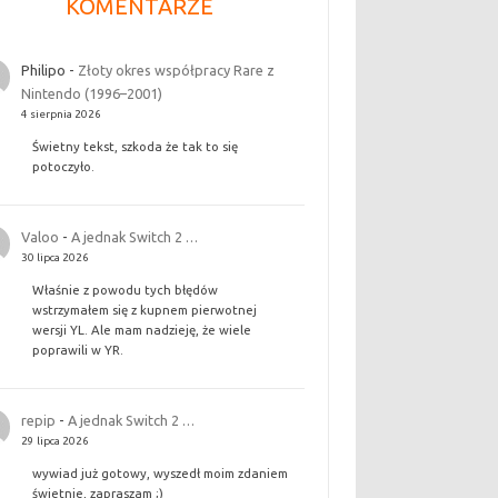
KOMENTARZE
Philipo
-
Złoty okres współpracy Rare z
Nintendo (1996–2001)
4 sierpnia 2026
Świetny tekst, szkoda że tak to się
potoczyło.
Valoo
-
A jednak Switch 2 …
30 lipca 2026
Właśnie z powodu tych błędów
wstrzymałem się z kupnem pierwotnej
wersji YL. Ale mam nadzieję, że wiele
poprawili w YR.
repip
-
A jednak Switch 2 …
29 lipca 2026
wywiad już gotowy, wyszedł moim zdaniem
świetnie, zapraszam ;)