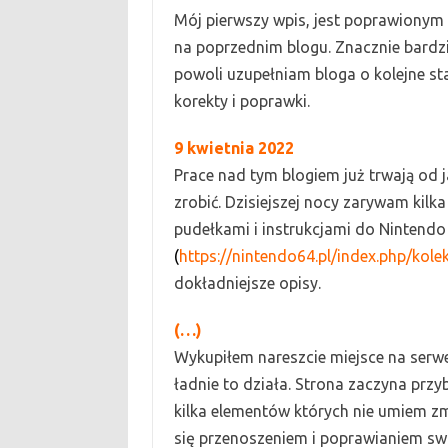
M
ó
j pierwszy wpis,
jest poprawionym 
na poprzednim blogu. Znacznie bardz
powoli uzupełniam bloga o kolejne st
korekty i poprawki.
9
kwietnia
2022
Prace nad tym blogiem już trwają od j
zrobić. Dzisiejszej nocy zarywam kilk
pudełkami i instrukcjami do Nintendo 
(
https://nintendo64.pl/index.php/kolek
dokładniejsze
opisy.
(…
)
Wykupiłem nareszcie miejsce na serw
ładnie to działa. Strona zaczyna przyb
kilka elementów których nie umiem zm
się przenoszeniem i poprawianiem sw