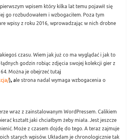
pierwszym wpisem który kilka lat temu pojawił się
iej go rozbudowałem i wzbogaciłem. Poza tym
are wpisy z roku 2016, wprowadzając w nich drobne
akiegoś czasu. Wiem jak już co ma wyglądać i jak to
a łądnych godzin
robiąc zdjęcia
swojej kolekcji gier z
64. Można je obejrzeć tuta
j
cja/
)
,
a
le strona nadal wymaga wzbogacenia o
erze wraz z zainstalowanym WordPressem. Calikiem
ierać kształt jaki chciałbym żeby miała. Jest jeszcze
ienić. Może z czasem dojdę do tego. A teraz zajmuje
oich starych wpisów. Układam je chronologicznie tak