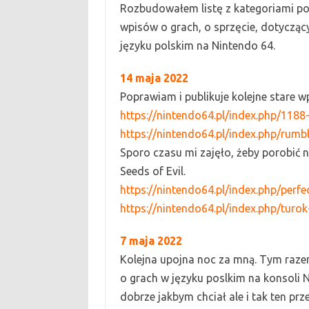
R
ozbudowałem listę z kategoriami po 
wpisów o grach, o sprzęcie, dotyczący
języku polskim na
Nintendo 64.
1
4
maja
2022
P
oprawiam i publikuje kolejne stare w
https://nintendo64.pl/index.php/1188
https://nintendo64.pl/index.php/rumb
S
poro czasu mi zajęło, żeby porobić
Seeds of Evil.
https://nintendo64.pl/index.php/perfe
https://nintendo64.pl/index.php/turok
7 maja
2022
K
olejna upojna noc za mną. Tym raze
o grach w języku poslkim na konsoli 
dobrze jakbym chciał ale i tak ten prz