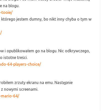
ie na blogu.
-tooie/
 którego jestem dumny, bo nikt inny chyba o tym w
/
w i opublikowałem go na blogu. Nic odkrywczego,
 istotne treści.
endo-64-players-choice/
zrobiłem zrzuty ekranu na emu.
Następnie
4 z nowymi screenami.
r-mario-64/