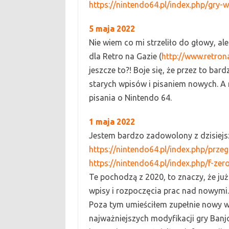
https://nintendo64.pl/index.php/gry-
5 maja
2022
N
ie wiem co mi strzeliło do głowy, al
dla Retro na Gazie (
http://www.retron
jeszcze to?! Boje się,
ż
e przez to bar
starych wpisów i pisaniem nowych. 
pisania o
Nintendo 64
.
1
maja
2022
Jestem bardzo zadowolony z dzisiejsz
https://nintendo64.pl/index.php/prze
https://nintendo64.pl/index.php/f-zer
Te pochodzą z 2020, to znaczy,
ż
e ju
wpisy i rozpoczęcia prac nad nowymi.
Poza tym umieściłem zupełnie nowy w
najważniejszych modyfikacji gry
B
anj