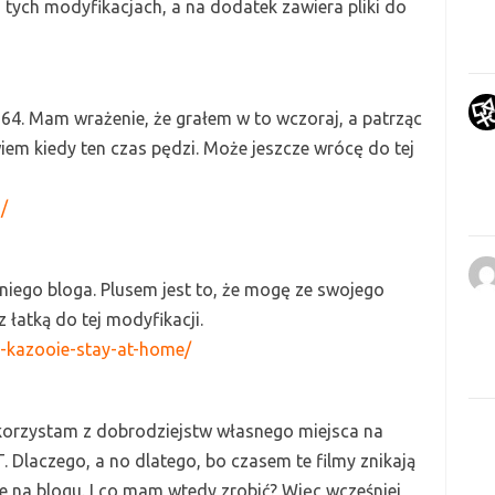
 tych modyfikacjach, a na dodatek zawiera pliki do
 64.
Mam wrażenie, że grałem w to wczoraj, a patrząc
wiem kiedy ten czas pędzi. Może jeszcze wrócę do tej
/
dniego bloga.
Plusem jest to,
ż
e mogę ze swojego
 łatką do tej modyfikacji.
o-kazooie-stay-at-home/
orzystam z dobrodziejstw własnego miejsca na
T
. Dlaczego, a no
dlatego,
bo czasem te filmy znikają
 na blogu. I co mam wtedy zrobić? Więc wcześniej