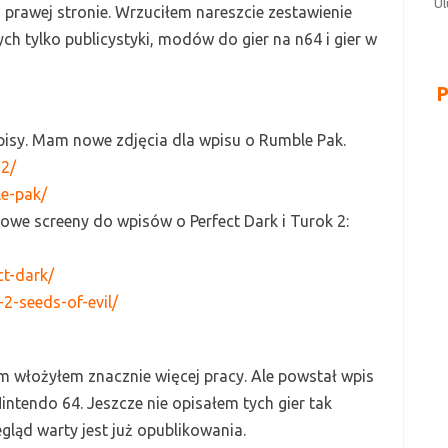
Ul
prawej stronie. Wrzuciłem nareszcie zestawienie
ch tylko publicystyki, modów do gier na n64 i gier w
pisy.
Mam nowe zdjęcia dla wpisu o
Ru
mble
P
ak.
-2/
le-pak/
 nowe screeny do wpisów o
P
erfect
D
ark i
T
urok 2:
ct-dark/
-2-seeds-of-evil/
m włożyłem znacznie więcej pracy.
Ale powstał wpis
Nintendo 64.
Jeszcze nie opisałem tych gier tak
egląd warty jest już opublikowania.