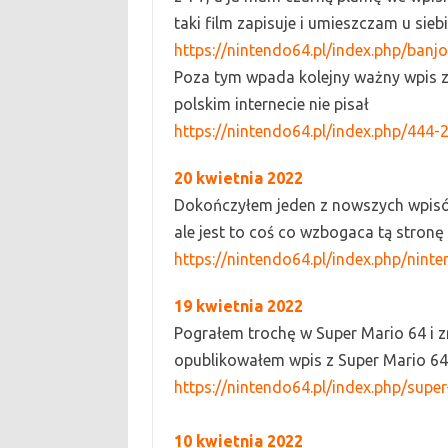
taki film zapisuje i umieszczam u sieb
https://nintendo64.pl/index.php/banjo
P
oza tym wpada kolejny ważny wpis z
polskim internecie nie pisał
https://nintendo64.pl/index.php/444-2
2
0 kwietnia
2022
D
okończyłem jeden z nowszych wpisó
ale jest to coś co wzbogaca tą stronę o
https://nintendo64.pl/index.php/nint
19 k
wi
etnia
2022
Pograłem trochę w
Super Mario 64
i 
opublikowałem wpis z
S
uper
M
ario 6
https://nintendo64.pl/index.php/supe
10 kwietnia 2022