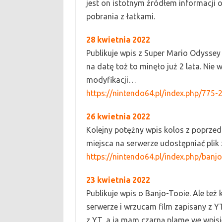
jest on istotnym źródłem informacji o
pobrania z łatkami.
2
8 kwietnia
2022
P
ublikuje wpis z
S
uper
M
ario
O
dyssey
na datę toż to minęło już 2 lata. Nie 
modyfikacji…
https://nintendo64.pl/index.php/775-2
26 kwietnia
2022
K
olejny potężny wpis kolos z poprze
miejsca na serwerze udostępniać plik z
https://nintendo64.pl/index.php/banj
2
3 kwietnia
2022
Publikuje wpis o
B
anjo-
T
ooie. Ale te
ż
k
serwerze i wrzucam film zapisany z
Y
z
YT
, a ja mam czarn
ą
plamę we wpisie