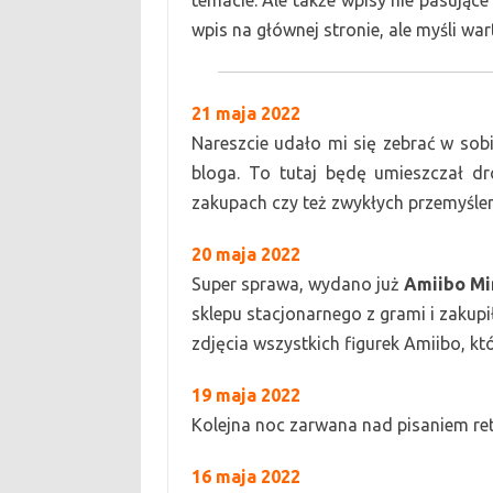
tema
cie
.
Ale także w
pisy nie pasujące
wpis na głównej stronie, ale myśli war
2
1 maja
2022
Nareszcie udało mi się zebrać w sob
bloga. To tutaj będę umieszczał d
zakupach czy też zwykłych przemyślen
20 maja 2022
S
uper sprawa, wydano już
Amiibo
M
i
sklepu stacjonarnego z grami i zakupi
zdjęcia wszystkich figurek
A
miibo, kt
19 maja 2022
Kolejna noc zarwana nad pisaniem re
16 maja
2022