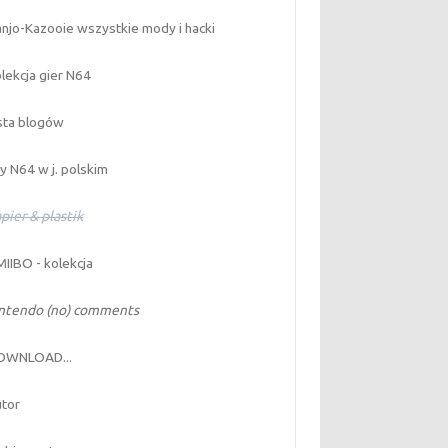
njo-Kazooie wszystkie mody i hacki
lekcja gier N64
sta blogów
y N64 w j. polskim
pier & plastik
IIBO - kolekcja
intendo (no) comments
OWNLOAD...
tor