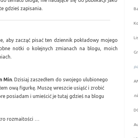
 do tematu bloga, nie nadające się do publikacji jako
te gdzieś zapisania.
Ba
Ko
Li
ie, aby zacząć pisać ten dziennik pokładowy mojego
robne notki o kolejnych zmianach na blogu, moich
Gr
iach.
pa
n
M
in
.
D
zisiaj zaszedłem do swojego ulubionego
AM
łem ową figurkę. Muszę wreszcie usiąść i zrobić
n
óre posiadam i umieścić je tutaj gdzieś na blogu
D
tro rozmaitości …
Au