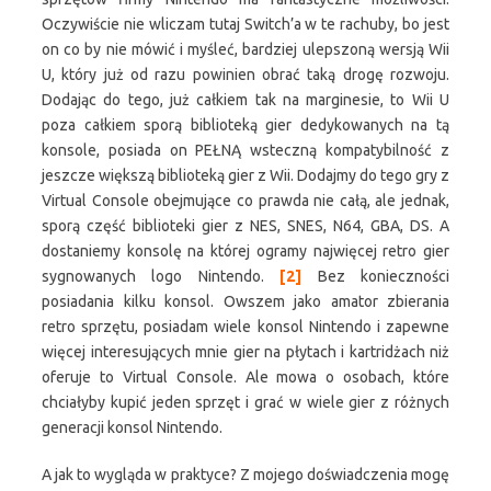
Oczywiście nie wliczam tutaj Switch’a w te rachuby, bo jest
on co by nie mówić i myśleć, bardziej ulepszoną wersją Wii
U, który już od razu powinien obrać taką drogę rozwoju.
Dodając do tego, już całkiem tak na marginesie, to Wii U
poza całkiem sporą biblioteką gier dedykowanych na tą
konsole, posiada on PEŁNĄ wsteczną kompatybilność z
jeszcze większą biblioteką gier z Wii. Dodajmy do tego gry z
Virtual Console obejmujące co prawda nie całą, ale jednak,
sporą część biblioteki gier z NES, SNES, N64, GBA, DS. A
dostaniemy konsolę na której ogramy najwięcej retro gier
sygnowanych logo Nintendo.
[2]
Bez konieczności
posiadania kilku konsol. Owszem jako amator zbierania
retro sprzętu, posiadam wiele konsol Nintendo i zapewne
więcej interesujących mnie gier na płytach i kartridżach niż
oferuje to Virtual Console. Ale mowa o osobach, które
chciałyby kupić jeden sprzęt i grać w wiele gier z różnych
generacji konsol Nintendo.
A jak to wygląda w praktyce? Z mojego doświadczenia mogę