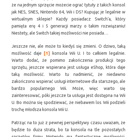
że na jednym sprzęcie możecie ograć tytuły z takich konsol
jak NES, SNES, Nintendo 64, Wii i DS? Kupując je legalnie w
wirtualnym sklepie? Każdy posiadacz Switch’a, który
pamięta erę 4 i 5 generacji marzy o takim rozwiązaniu!
Niestety, ale Switch takiej możliwości nie posiada…
Jeszcze nie, ale może to kiedyś się zmieni. O dziwo, taką
możliwość daje
[1]
konsola Wii U. I to całkiem legalnie.
Warto dodać, że pomimo zakończenia produkcji tego
sprzętu, jeszcze wspierana jest usługa eShop, która daje
taką możliwość. Warto tu nadmienić, że niedawno
zakończono wspierać usługi internetowe dla starszego, ale
bardzo popularnego Wii. Może, więc warto się
zainteresować, póki jeszcze ta usługa jest dostępna na Wii
U. Bo można się spodziewać, że niebawem los Wii podzieli
trochę młodsza konsola Wii U.
Patrząc na to już z pewnej perspektywy czasu uważam, że
będzie to duża strata, bo ta konsola na tle pozostałych
sprzętów firmy Nintendo ma fantastyczne możliwości.