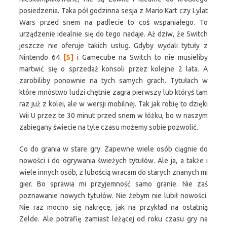
posiedzenia. Taka pół godzinna sesja z Mario Kart czy Lylat
Wars przed snem na padlecie to coś wspaniałego. To
urządzenie idealnie się do tego nadaje. Aż dziw, że Switch
jeszcze nie oferuje takich usług. Gdyby wydali tytuły z
Nintendo 64
[5]
i Gamecube na Switch to nie musieliby
martwić się o sprzedaż konsoli przez kolejne 2 lata. A
zarobiliby ponownie na tych samych grach. Tytułach w
które mnóstwo ludzi chętnie zagra pierwszy lub któryś tam
raz już z kolei, ale w wersji mobilnej. Tak jak robię to dzięki
Wii U przez te 30 minut przed snem w łóżku, bo w naszym
zabiegany świecie na tyle czasu możemy sobie pozwolić.
Co do grania w stare gry. Zapewne wiele osób ciągnie do
nowości i do ogrywania świeżych tytułów. Ale ja, a także i
wiele innych osób, z lubością wracam do starych znanych mi
gier. Bo sprawia mi przyjemność samo granie. Nie zaś
poznawanie nowych tytułów. Nie żebym nie lubił nowości.
Nie raz mocno się nakręcę, jak na przykład na ostatnią
Zelde. Ale potrafię zamiast leżącej od roku czasu gry na