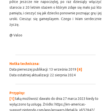
półce jeszcze nie napoczętej, po raz dziesiąty włączyć
starocia z 20 letnim stażem o którym zdaje się mało już kto
pamięta, i cieszyć się jak dziecko ponownie poznając grę i jej
uroki. Ciesząc się gameplayem. Czego i Wam serdecznie
życzę.
@ Valoo
Notka techniczna:
Data pierwszej publikacji: 13 września 2019
[6]
Data ostatniej aktualizacji: 22 sierpnia 2024
Przypisy:
[1]
taką możliwość dawało do dnia 27 marca 2023 kiedy to
wyłączono tą usługę. Źródło: https://en-americas-
support.nintendo.com/app/answers/detail/a_id/57847/