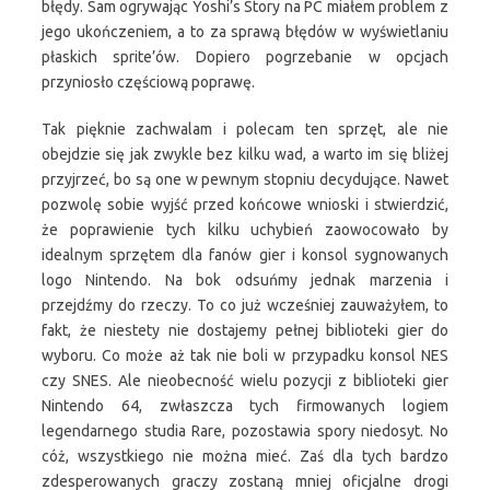
błędy. Sam ogrywając Yoshi’s Story na PC miałem problem z
jego ukończeniem, a to za sprawą błędów w wyświetlaniu
płaskich sprite’ów. Dopiero pogrzebanie w opcjach
przyniosło częściową poprawę.
Tak pięknie zachwalam i polecam ten sprzęt, ale nie
obejdzie się jak zwykle bez kilku wad, a warto im się bliżej
przyjrzeć, bo są one w pewnym stopniu decydujące. Nawet
pozwolę sobie wyjść przed końcowe wnioski i stwierdzić,
że poprawienie tych kilku uchybień zaowocowało by
idealnym sprzętem dla fanów gier i konsol sygnowanych
logo Nintendo. Na bok odsuńmy jednak marzenia i
przejdźmy do rzeczy. To co już wcześniej zauważyłem, to
fakt, że niestety nie dostajemy pełnej biblioteki gier do
wyboru. Co może aż tak nie boli w przypadku konsol NES
czy SNES. Ale nieobecność wielu pozycji z biblioteki gier
Nintendo 64, zwłaszcza tych firmowanych logiem
legendarnego studia Rare, pozostawia spory niedosyt. No
cóż, wszystkiego nie można mieć. Zaś dla tych bardzo
zdesperowanych graczy zostaną mniej oficjalne drogi