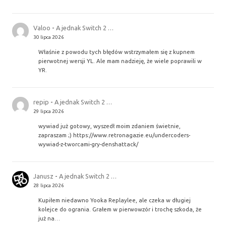
Valoo
-
A jednak Switch 2 …
30 lipca 2026
Właśnie z powodu tych błędów wstrzymałem się z kupnem
pierwotnej wersji YL. Ale mam nadzieję, że wiele poprawili w
YR.
repip
-
A jednak Switch 2 …
29 lipca 2026
wywiad już gotowy, wyszedł moim zdaniem świetnie,
zapraszam ;) https://www.retronagazie.eu/undercoders-
wywiad-z-tworcami-gry-denshattack/
Janusz
-
A jednak Switch 2 …
28 lipca 2026
Kupiłem niedawno Yooka Replaylee, ale czeka w długiej
kolejce do ogrania. Grałem w pierwowzór i trochę szkoda, że
już na…