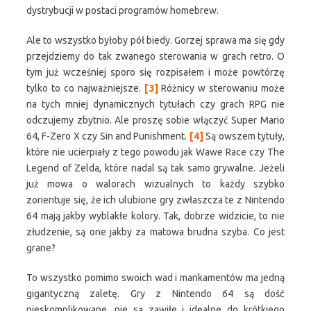
dystrybucji w postaci programów homebrew.
Ale to wszystko byłoby pół biedy. Gorzej sprawa ma się gdy
przejdziemy do tak zwanego sterowania w grach retro. O
tym już wcześniej sporo się rozpisałem i może powtórzę
tylko to co najważniejsze.
[3]
Różnicy w sterowaniu może
na tych mniej dynamicznych tytułach czy grach RPG nie
odczujemy zbytnio. Ale proszę sobie włączyć Super Mario
64, F-Zero X czy Sin and Punishment.
[4]
Są owszem tytuły,
które nie ucierpiały z tego powodu jak Wawe Race czy The
Legend of Zelda, które nadal są tak samo grywalne. Jeżeli
już mowa o walorach wizualnych to każdy szybko
zorientuje się, że ich ulubione gry zwłaszcza te z Nintendo
64 mają jakby wyblakłe kolory. Tak, dobrze widzicie, to nie
złudzenie, są one jakby za matowa brudna szyba. Co jest
grane?
To wszystko pomimo swoich wad i mankamentów ma jedną
gigantyczną zaletę. Gry z Nintendo 64 są dość
nieskomplikowane, nie są zawiłe i idealne do krótkiego