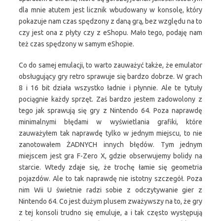
dla mnie atutem jest licznik wbudowany w konsolę, który
pokazuje nam czas spędzony z daną grą, bez względu na to
czy jest ona z płyty czy z eShopu. Mało tego, podaję nam
też czas spędzony w samym eShopie.
Co do samej emulacji, to warto zauważyć także, że emulator
obsługujący gry retro sprawuje się bardzo dobrze. W grach
8 i 16 bit działa wszystko ładnie i płynnie. Ale te tytuły
pociągnie każdy sprzęt. Zaś bardzo jestem zadowolony z
tego jak sprawują się gry z Nintendo 64. Poza naprawdę
minimalnymi błędami w wyświetlania grafiki, które
zauważyłem tak naprawdę tylko w jednym miejscu, to nie
zanotowałem ŻADNYCH innych błędów. Tym jednym
miejscem jest gra F-Zero X, gdzie obserwujemy bolidy na
starcie. Wtedy zdaje się, że trochę łamie się geometria
pojazdów. Ale to tak naprawdę nie istotny szczegół. Poza
nim Wii U świetnie radzi sobie z odczytywanie gier z
Nintendo 64. Co jest dużym plusem zważywszy na to, że gry
z tej konsoli trudno się emuluje, a i tak często występują