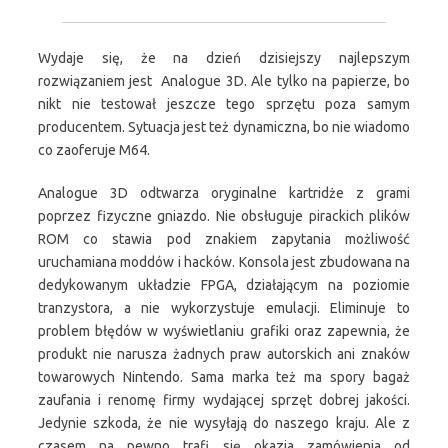
Wydaje się, że na dzień dzisiejszy najlepszym
rozwiązaniem jest Analogue 3D. Ale tylko na papierze, bo
nikt nie testował jeszcze tego sprzętu poza samym
producentem. Sytuacja jest też dynamiczna, bo nie wiadomo
co zaoferuje M64.
Analogue 3D odtwarza oryginalne kartridże z grami
poprzez fizyczne gniazdo. Nie obsługuje pirackich plików
ROM co stawia pod znakiem zapytania możliwość
uruchamiana moddów i hacków. Konsola jest zbudowana na
dedykowanym układzie FPGA, działającym na poziomie
tranzystora, a nie wykorzystuje emulacji. Eliminuje to
problem błędów w wyświetlaniu grafiki oraz zapewnia, że
produkt nie narusza żadnych praw autorskich ani znaków
towarowych Nintendo. Sama marka też ma spory bagaż
zaufania i renomę firmy wydającej sprzęt dobrej jakości.
Jedynie szkoda, że nie wysyłają do naszego kraju. Ale z
czasem na pewno trafi się okazja zamówienia od