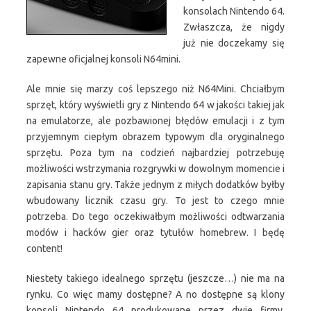
konsolach Nintendo 64.
Zwłaszcza, że nigdy
już nie doczekamy się
zapewne oficjalnej konsoli N64mini.
Ale mnie się marzy coś lepszego niż N64Mini. Chciałbym
sprzęt, który wyświetli gry z Nintendo 64 w jakości takiej jak
na emulatorze, ale pozbawionej błędów emulacji i z tym
przyjemnym ciepłym obrazem typowym dla oryginalnego
sprzętu. Poza tym na codzień najbardziej potrzebuję
możliwości wstrzymania rozgrywki w dowolnym momencie i
zapisania stanu gry. Także jednym z miłych dodatków byłby
wbudowany licznik czasu gry. To jest to czego mnie
potrzeba. Do tego oczekiwałbym możliwości odtwarzania
modów i hacków gier oraz tytułów homebrew. I będę
content!
Niestety takiego idealnego sprzętu (jeszcze…) nie ma na
rynku. Co więc mamy dostępne? A no dostępne są klony
konsoli Nintendo 64 produkowane przez dwie firmy.