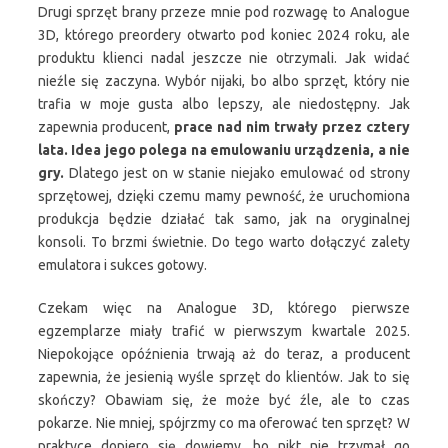
Drugi sprzęt brany przeze mnie pod rozwagę to Analogue
3D, którego preordery otwarto pod koniec 2024 roku, ale
produktu klienci nadal jeszcze nie otrzymali. Jak widać
nieźle się zaczyna. Wybór nijaki, bo albo sprzęt, który nie
trafia w moje gusta albo lepszy, ale niedostępny. Jak
zapewnia producent,
prace nad nim trwały przez cztery
lata. Idea jego polega na emulowaniu urządzenia, a nie
gry.
Dlatego jest on w stanie niejako emulować od strony
sprzętowej, dzięki czemu mamy pewność, że uruchomiona
produkcja będzie działać tak samo, jak na oryginalnej
konsoli. To brzmi świetnie. Do tego warto dołączyć zalety
emulatora i sukces gotowy.
Czekam więc na Analogue 3D, którego pierwsze
egzemplarze miały trafić w pierwszym kwartale 2025.
Niepokojące opóźnienia trwają aż do teraz, a producent
zapewnia, że jesienią wyśle sprzęt do klientów. Jak to się
skończy? Obawiam się, że może być źle, ale to czas
pokarze. Nie mniej, spójrzmy co ma oferować ten sprzęt? W
praktyce dopiero się dowiemy, bo nikt nie trzymał go