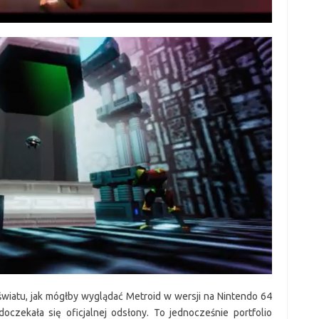
światu, jak mógłby wyglądać Metroid w wersji na Nintendo 64
 doczekała się oficjalnej odsłony. To jednocześnie portfolio