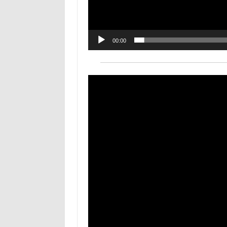
00:00
Odtwarzacz
video