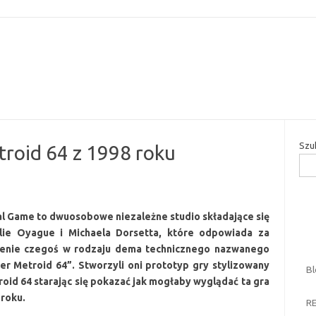
Przejdź do treści
Szu
troid 64 z 1998 roku
al Game to dwuosobowe niezależne studio składające się
lie Oyague i Michaela Dorsetta, które odpowiada za
enie czegoś w rodzaju dema technicznego nazwanego
er Metroid 64”. Stworzyli oni prototyp gry stylizowany
B
roid 64 starając się pokazać jak mogłaby wyglądać ta gra
 roku.
R