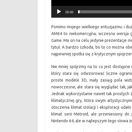
00:00
Pomimo mojego wielkiego entuzjazmu i dużej
AM64 to niekomercyjna, wczesna wersja 
Game. Ma on na celu jedynie prezentacje m
tytuł. A bardzo szkoda, bo to co można obe
najpewniej spotka się z krytycznym spojrze
Nie mniej spójrzmy na to co jest dostępne
który stara się odwzorować liczne ograni
proste modele 3D, mały zasięg pola widz
nowoczesne, ale stara się wyglądać tak, 
Jednak wykorzystanie nawet tak prostych 
klimatycznej gry, która swym artystyczn
otoczenia klimat izolacji i eksploracji ud
klimat serii Metroid, ale przeniesiony d
Nintendo 64, ale w najlepszym tego słowa z