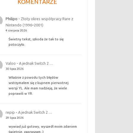
KOMENTARZE
Philipo
-
Złoty okres współpracy Rare z
Nintendo (1996–2001)
4 sierpnia 2026
Świetny tekst, szkoda że tak to się
potoczyło.
Valoo
-
A jednak Switch 2 …
30 lipca 2026
Właśnie z powodu tych błędów
wstrzymałem się z kupnem pierwotnej
wersji YL. Ale mam nadzieję, że wiele
poprawili w YR.
repip
-
A jednak Switch 2 …
29 lipca 2026
wywiad już gotowy, wyszedł moim zdaniem
świetnie, zapraszam ;)