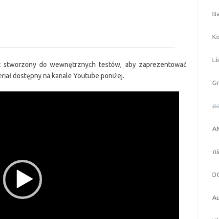
Ba
Ko
Li
ekt stworzony do wewnętrznych testów, aby zaprezentować
eriał dostępny na kanale Youtube poniżej.
Gr
pa
AM
n
D
Au