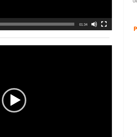
Ul
01:34