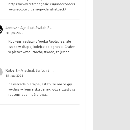
https://www.retronagazie.eu/undercoders-
wywiad-z-tworcami-gry-denshattack/
Janusz
-
A jednak Switch 2 …
28 lipca 2026
Kupiłem niedawno Yooka Replaylee, ale
czeka w długiej kolejce do ogrania. Grałem
w pierwowzór i trochę szkoda, że już na…
Robert
-
A jednak Switch 2 …
25 lipca 2026
Z Evercade niefajne jest to, że oni te gry
wydają w formie składanek, gdzie często są
raptem jeden, góra dwa…