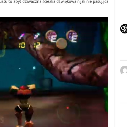
ustu to zbyt dziwaczna ścieżka dźwiękowa nijak nie pasująca