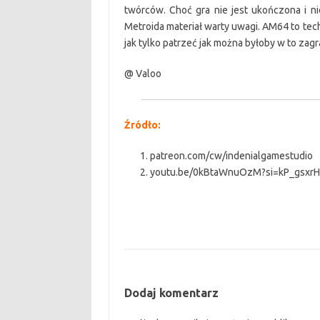
twórców. Choć gra nie jest ukończona i n
Metroida materiał warty uwagi. AM64 to tech-
jak tylko patrzeć jak można byłoby w to zag
@ Valoo
Źródło:
patreon.com/cw/indenialgamestudio
youtu.be/0kBtaWnuOzM?si=kP_gsxr
Dodaj komentarz