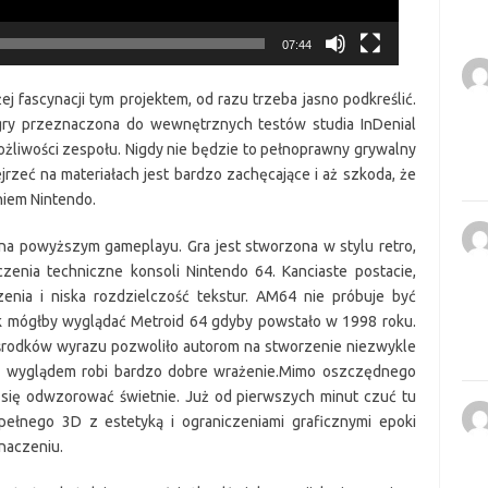
07:44
 fascynacji tym projektem, od razu trzeba jasno podkreślić.
gry przeznaczona do wewnętrznych testów studia InDenial
ożliwości zespołu. Nigdy nie będzie to pełnoprawny grywalny
jrzeć na materiałach jest bardzo zachęcające i aż szkoda, że
niem Nintendo.
 na powyższym gameplayu. Gra jest stworzona w stylu retro,
czenia techniczne konsoli Nintendo 64. Kanciaste postacie,
enia i niska rozdzielczość tekstur. AM64 nie próbuje być
jak mógłby wyglądać Metroid 64 gdyby powstało w 1998 roku.
środków wyrazu pozwoliło autorom na stworzenie niezwykle
ym wyglądem robi bardzo dobre wrażenie.Mimo oszczędnego
ało się odwzorować świetnie. Już od pierwszych minut czuć tu
o pełnego 3D z estetyką i ograniczeniami graficznymi epoki
naczeniu.