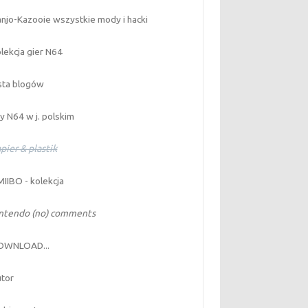
njo-Kazooie wszystkie mody i hacki
lekcja gier N64
sta blogów
y N64 w j. polskim
pier & plastik
IIBO - kolekcja
intendo (no) comments
OWNLOAD...
tor